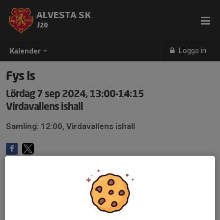
ALVESTA SK
J20
Logga in
Kalender
Fys Is
Lördag 7 sep 2024, 13:00-14:15
Virdavallens ishall
Samling: 12:00, Virdavallens ishall