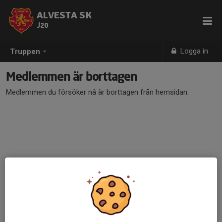
ALVESTA SK
J20
Logga in
Truppen
Medlemmen är borttagen
Medlemmen du försöker nå är borttagen från hemsidan.