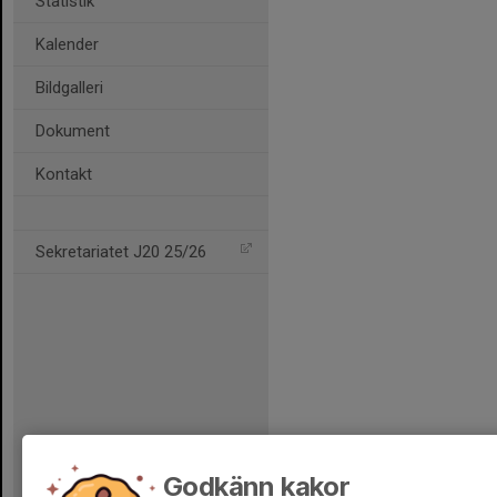
Statistik
Kalender
Bildgalleri
Dokument
Kontakt
Sekretariatet J20 25/26
Godkänn kakor