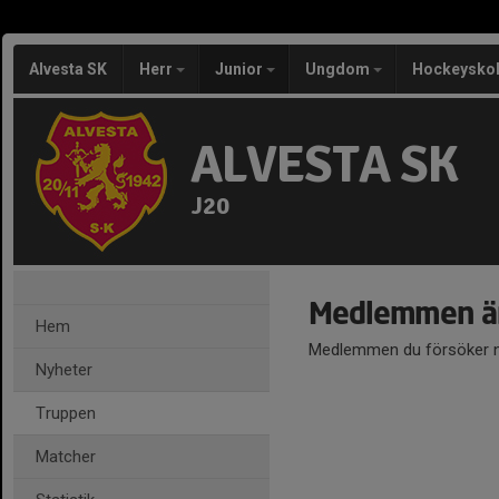
Alvesta SK
Herr
Junior
Ungdom
Hockeysko
ALVESTA SK
J20
Medlemmen är
Hem
Medlemmen du försöker nå
Nyheter
Truppen
Matcher