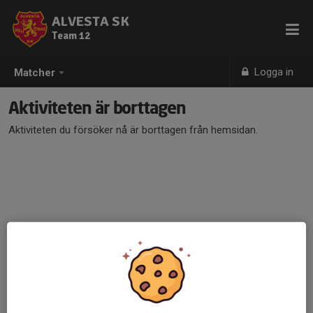
ALVESTA SK
Team 12
Logga in
Matcher
Aktiviteten är borttagen
Aktiviteten du försöker nå är borttagen från hemsidan.