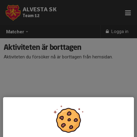
ALVESTA SK
Team 12
Logga in
Matcher
Aktiviteten är borttagen
Aktiviteten du försöker nå är borttagen från hemsidan.