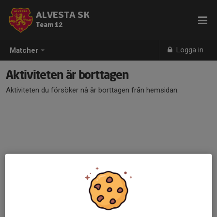
ALVESTA SK
Team 12
Logga in
Matcher
Aktiviteten är borttagen
Aktiviteten du försöker nå är borttagen från hemsidan.