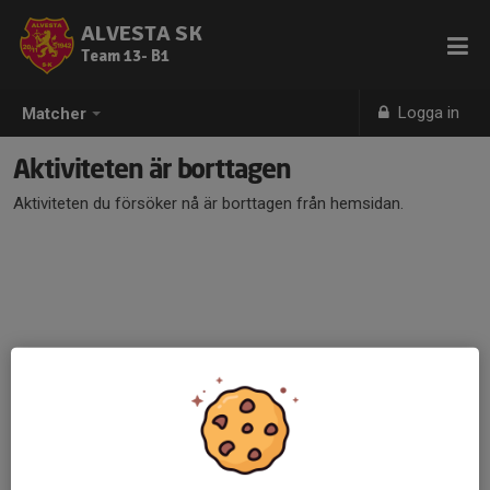
ALVESTA SK
Team 13- B1
Logga in
Matcher
Aktiviteten är borttagen
Aktiviteten du försöker nå är borttagen från hemsidan.