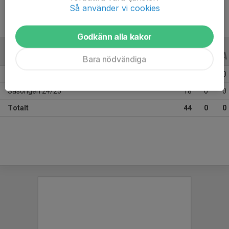
Så använder vi cookies
Godkänn alla kakor
ALLA SERIER
ALLA ÅR
Bara nödvändiga
Säsongen 25/26
26
0
0
Säsongen 24/25
18
0
0
Totalt
44
0
0