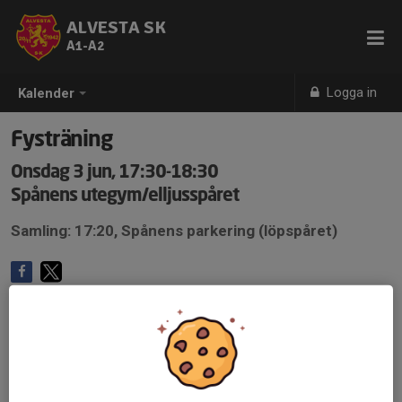
ALVESTA SK
A1-A2
Logga in
Kalender
Fysträning
Onsdag 3 jun, 17:30-18:30
Spånens utegym/elljusspåret
Samling: 17:20, Spånens parkering (löpspåret)