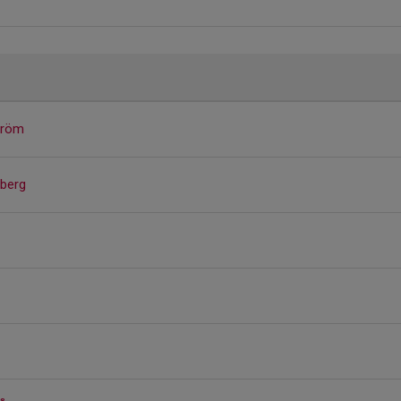
ström
berg