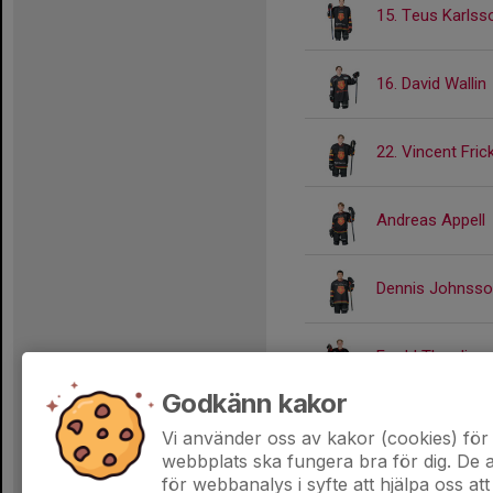
15. Teus Karlss
16. David Wallin
22. Vincent Fric
Andreas Appell
Dennis Johnss
Fredd Thordin
Godkänn kakor
Philip Almroth 
Vi använder oss av kakor (cookies) för 
webbplats ska fungera bra för dig. De
för webbanalys i syfte att hjälpa oss att