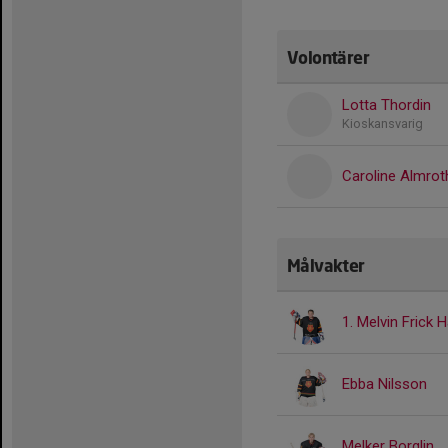
Volontärer
Lotta Thordin
Kioskansvarig
Caroline Almrot
Målvakter
1. Melvin Frick 
Ebba Nilsson
Melker Borglin