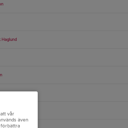
on
k Haglund
on
Larsson
att vår
 används även
 förbättra