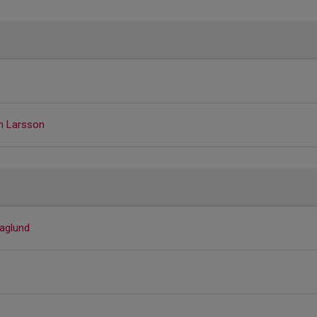
h Larsson
Haglund