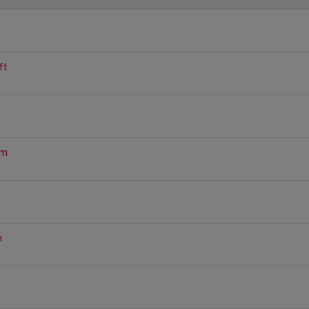
ft
öm
n