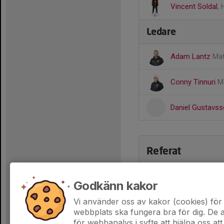
Vincent Soldal
,
Ledare
Adam Lantz
Mat
Conny Tinnuri
M
Daniel Gustavs
Referat
Godkänn kakor
Vi använder oss av kakor (cookies) för 
webbplats ska fungera bra för dig. De
för webbanalys i syfte att hjälpa oss att