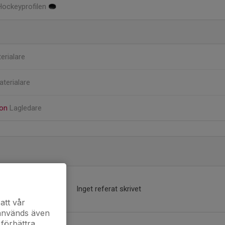
 Hockeyprofilen
erialare
aterialare
son
Lagledare
Inget referat skrivet
att vår
 används även
 förbättra