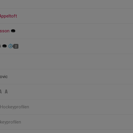
 Appeltoft
hnsson
i
2
novic
 Hockeyprofilen
keyprofilen