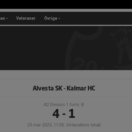
lan
Veteraner
Övriga
Alvesta SK - Kalmar HC
A2 Division 1 forts. B
4 - 1
23 mar 2025, 11:00, Virdavallens Ishall