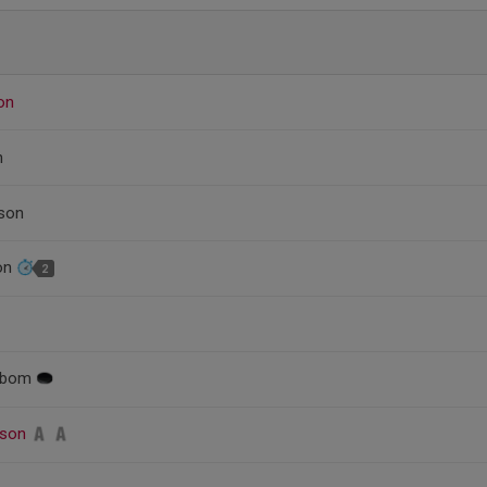
son
n
sson
son
2
ndbom
vsson