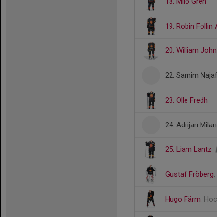
18. Milo Gren
19. Robin Follin
20. William Jo
22. Samim Najaf
23. Olle Fredh
24. Adrijan Mila
25. Liam Lantz
Gustaf Fröberg
,
Hugo Färm
, Hoc