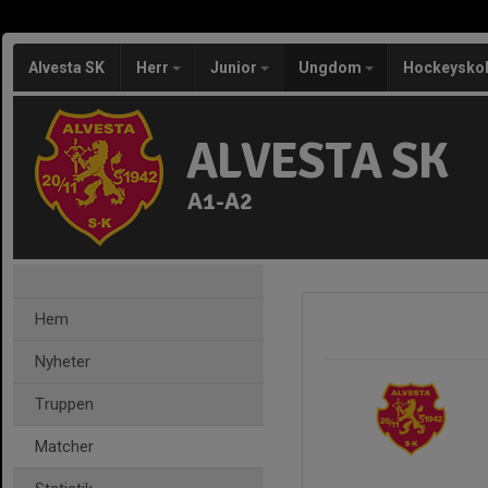
Alvesta SK
Herr
Junior
Ungdom
Hockeysko
ALVESTA SK
A1-A2
Hem
Nyheter
Truppen
Matcher