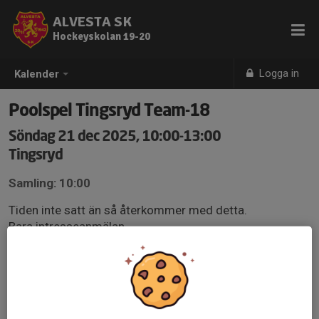
ALVESTA SK
Hockeyskolan 19-20
Logga in
Kalender
Poolspel Tingsryd Team-18
Söndag 21 dec 2025, 10:00-13:00
Tingsryd
Samling: 10:00
Tiden inte satt än så återkommer med detta.
Bara intresseanmälan