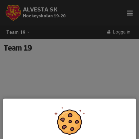
ALVESTA SK
Hockeyskolan 19-20
Logga in
Team 19
Team 19