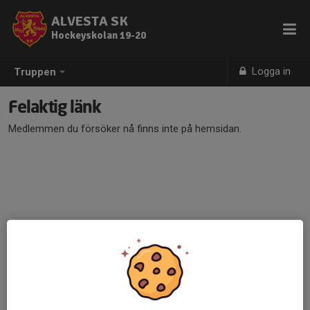
ALVESTA SK
Hockeyskolan 19-20
Logga in
Truppen
Felaktig länk
Medlemmen du försöker nå finns inte på hemsidan.