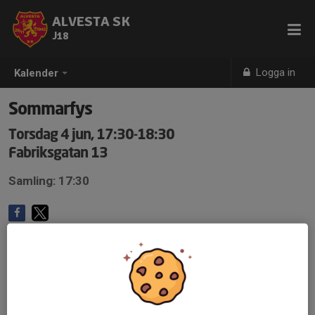
ALVESTA SK
J18
Logga in
Kalender
Sommarfys
Torsdag 4 jun, 17:30-18:30
Fabriksgatan 13
Samling: 17:30