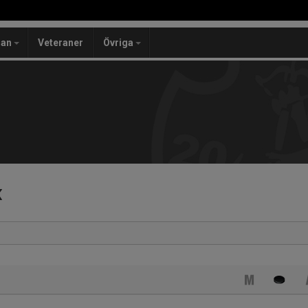
lan
Veteraner
Övriga
k