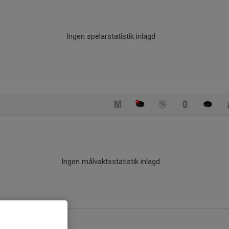
Ingen spelarstatistik inlagd
Ingen målvaktsstatistik inlagd