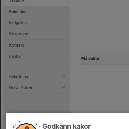
Statistik
Kalender
Bildgalleri
Dokument
Kontakt
Länkar
Målvakter
Sekretariat
Halva Potten
Godkänn kakor
Dela statistik