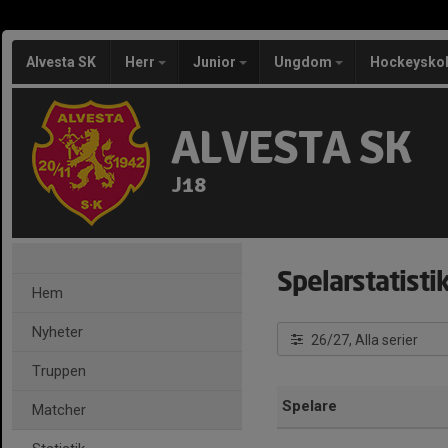
Alvesta SK
Herr
Junior
Ungdom
Hockeysko
ALVESTA SK
J18
Spelarstatisti
Hem
Nyheter
26/27, Alla serier
Truppen
Spelare
Matcher