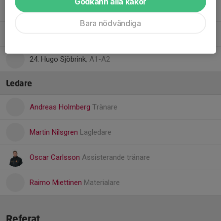
Godkänn alla kakor
21. Kristoffer Sava
Bara nödvändiga
22. Isac Miettinen
24. Hugo Sjöbrink
, A1-A2
Ledare
Andreas Holmberg
Tränare
Martin Nilsgren
Lagledare
Oscar Carlsson
Assisterande tränare
Raimo Miettinen
Materialare
Referat