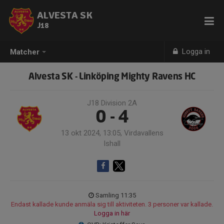
ALVESTA SK
J18
Logga in
Matcher
Alvesta SK - Linköping Mighty Ravens HC
J18 Division 2A
0 - 4
13 okt 2024, 13:05, Virdavallens
Ishall
Samling 11:35
Endast kallade kunde anmäla sig till aktiviteten. 3 personer var kallade.
Logga in här