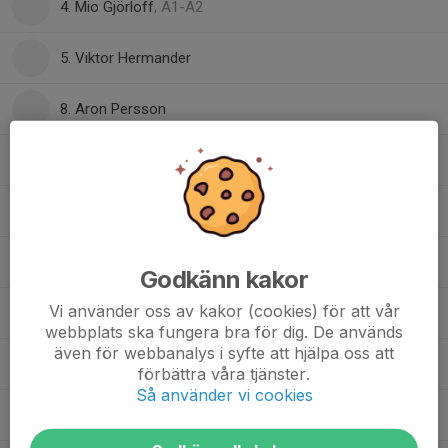
4. Mio Gjörloff
, A1-A2
5. Viktor Hermander
8. Aron Persson
8. Matteo Andersson
, A1-A2
9. Anton Tegvall
, J20
10. Axel Magnusson
, J20
Godkänn kakor
Vi använder oss av kakor (cookies) för att vår
14. Kaspian Roth
, A1-A2
webbplats ska fungera bra för dig. De används
även för webbanalys i syfte att hjälpa oss att
16. Wilhelm Sundberg
förbättra våra tjänster.
Så använder vi cookies
20. Måns Rothman
, A1-A2