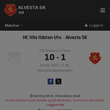
ALVESTA SK
J18
Logga in
Matcher
HC Vita Hästen Utv. - Alvesta SK
J18 Division 2 Forts.
10 - 1
8 mar 2025, 13:40,
Himmelstalundshallen
Samling 08:45, Virdavallens ishall
Endast kallade kunde anmäla sig till aktiviteten. 4 personer var kallade.
Logga in här