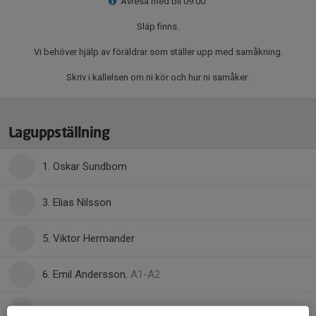
Avresa med bil 09.00.
Släp finns.
Vi behöver hjälp av föräldrar som ställer upp med samåkning.
Skriv i kallelsen om ni kör och hur ni samåker.
Laguppställning
1. Oskar Sundbom
3. Elias Nilsson
5. Viktor Hermander
6. Emil Andersson
, A1-A2
8. Aron Persson