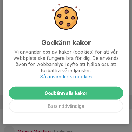
10. Axel Magnusson
, J20
10. Axel Petersson
, A1-A2
Godkänn kakor
12. Jesper Johansson
Vi använder oss av kakor (cookies) för att vår
webbplats ska fungera bra för dig. De används
16. Wilhelm Sundberg
även för webbanalys i syfte att hjälpa oss att
förbättra våra tjänster.
22. Samim Najafi
, A1-A2
Så använder vi cookies
25. Liam Lantz
, A1-A2
Godkänn alla kakor
Ledare
Bara nödvändiga
Andreas Holmberg
Tränare
Magnus Sundbom
Lagledare