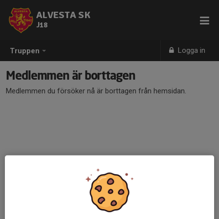
ALVESTA SK
J18
Logga in
Truppen
Medlemmen är borttagen
Medlemmen du försöker nå är borttagen från hemsidan.