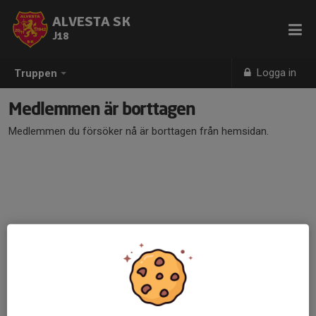
ALVESTA SK
J18
Logga in
Truppen
Medlemmen är borttagen
Medlemmen du försöker nå är borttagen från hemsidan.