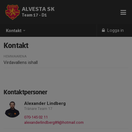
ALVESTA SK
Team 17 - D1
Logga in
Kontakt
Kontakt
HEMMAARENA
Virdavallens ishall
Kontaktpersoner
Alexander Lindberg
Tränare Team 17
070-145 02 11
alexanderlindberg89@hotmail.com