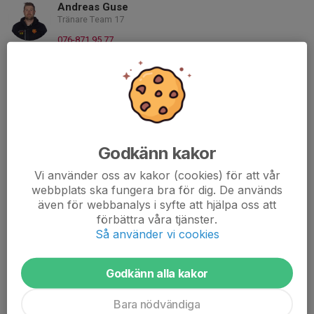
Andreas Guse
Tränare Team 17
076-871 95 77
andreasguse1994@gmail.com
Martin Christoffersson
Tränare Team 17
070-296 59 99
martin.christoffersson@gmail.com
Godkänn kakor
Robin Söderqvist
Tränare Team 17
Vi använder oss av kakor (cookies) för att vår
webbplats ska fungera bra för dig. De används
070-830 01 29
E-post visas bara för inloggade
även för webbanalys i syfte att hjälpa oss att
förbättra våra tjänster.
Isabell Schölin
Så använder vi cookies
Kioskansvarig
076-029 25 71
Godkänn alla kakor
isabell.scholin@hotmail.com
Bara nödvändiga