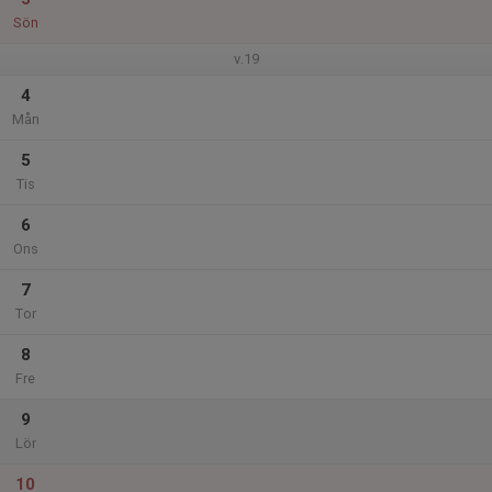
Sön
v.19
4
Mån
5
Tis
6
Ons
7
Tor
8
Fre
9
Lör
10