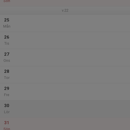
Sön
v.22
25
Mån
26
Tis
27
Ons
28
Tor
29
Fre
30
Lör
31
Sön