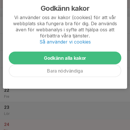
Sön
Godkänn kakor
v.21
Vi använder oss av kakor (cookies) för att vår
18
webbplats ska fungera bra för dig. De används
Mån
även för webbanalys i syfte att hjälpa oss att
förbättra våra tjänster.
19
Så använder vi cookies
Tis
20
Godkänn alla kakor
Ons
Bara nödvändiga
21
Tor
22
Fre
23
Lör
24