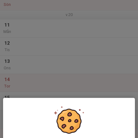
Sön
v.20
11
Mån
12
Tis
13
Ons
14
Tor
15
Fre
16
Lör
17