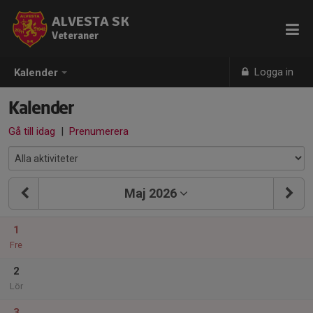
ALVESTA SK
Veteraner
Logga in
Kalender
Kalender
Gå till idag
|
Prenumerera
Maj 2026
1
Fre
2
Lör
3