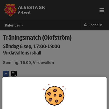
ALVESTA SK
A-laget
Logga in
Kalender
Träningsmatch (Olofström)
Söndag 6 sep, 17:00-19:00
Virdavallens ishall
Samling: 15:00, Virdavallen