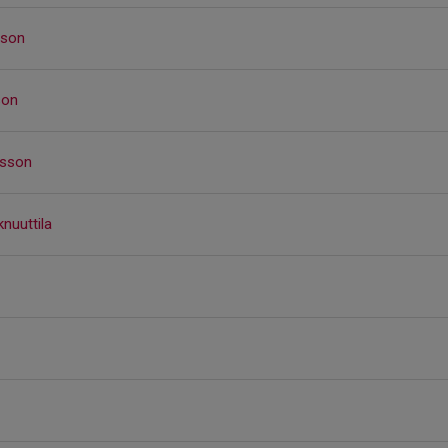
sson
son
rsson
nuuttila