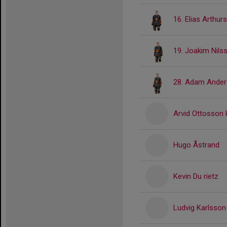
16. Elias Arthur
19. Joakim Nils
28. Adam Ande
Arvid Ottosson k
Hugo Åstrand
Kevin Du rietz
Ludvig Karlsson