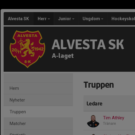
Alvesta SK
Herr
Junior
Ungdom
Hockeysko
ALVESTA SK
A-laget
Truppen
Hem
Nyheter
Ledare
Truppen
Tim Athley
Matcher
Tränare