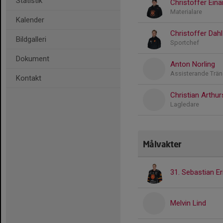
Statistik
Christoffer Ein
Materialare
Kalender
Christoffer Dahl
Bildgalleri
Sportchef
Dokument
Anton Norling
Assisterande Trän
Kontakt
Christian Arthu
Lagledare
Målvakter
31. Sebastian E
Melvin Lind