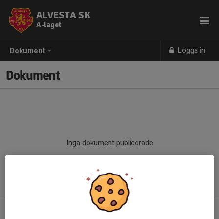
ALVESTA SK
A-laget
Logga in
Dokument
Dokument
Inga dokument publicerade