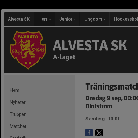
Alvesta SK
Herr
Junior
Ungdom
Hockeysko
ALVESTA SK
A-laget
Träningsmatc
Hem
Onsdag 9 sep, 00:0
Nyheter
Olofström
Truppen
Samling: 00:00
Matcher