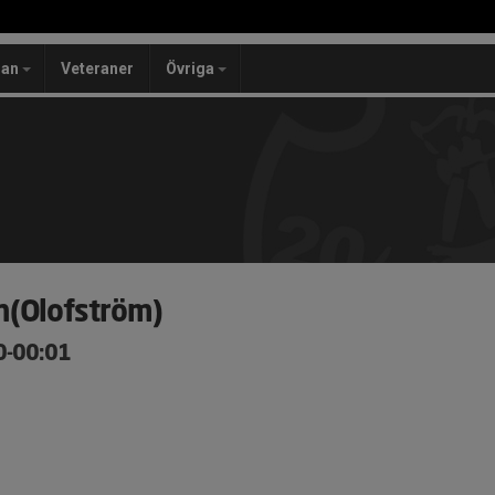
lan
Veteraner
Övriga
h(Olofström)
0-00:01