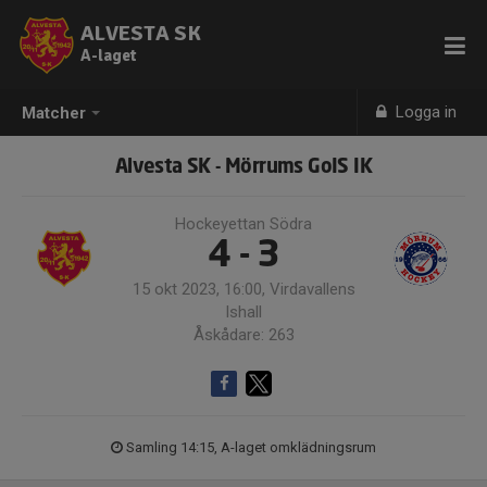
ALVESTA SK
A-laget
Logga in
Matcher
Alvesta SK - Mörrums GoIS IK
Hockeyettan Södra
4 - 3
15 okt 2023, 16:00, Virdavallens
Ishall
Åskådare: 263
Samling 14:15, A-laget omklädningsrum