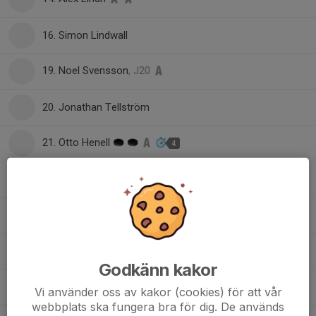
16. Simon Lindwall
19. Noel Svensson
, J20
20. Jonathan Tellström
21. Otto Henell
4
22. Ebbe Fjellström
24. Victor Widlund
27. Kasper Hagberg
Godkänn kakor
28. Adam Andersson
Vi använder oss av kakor (cookies) för att vår
webbplats ska fungera bra för dig. De används