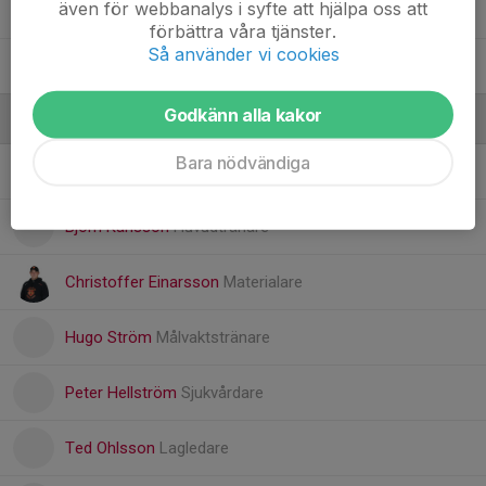
även för webbanalys i syfte att hjälpa oss att
29. Caleb Eefting
2
förbättra våra tjänster.
Så använder vi cookies
31. Sebastian Eriksson
Godkänn alla kakor
Ledare
Bara nödvändiga
Adam Åkesson
Assisterande tränare
Björn Karlsson
Huvudtränare
Christoffer Einarsson
Materialare
Hugo Ström
Målvaktstränare
Peter Hellström
Sjukvårdare
Ted Ohlsson
Lagledare