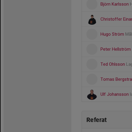
Björn Karlsson
Christoffer Ein
Hugo Ström
Mål
Peter Hellström
Ted Ohlsson
La
Tomas Bergstr
Ulf Johansson
l
Referat