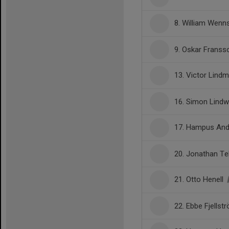
8. William Wen
9. Oskar Franss
13. Victor Lind
16. Simon Lindw
17. Hampus An
20. Jonathan Te
21. Otto Henell
22. Ebbe Fjellst