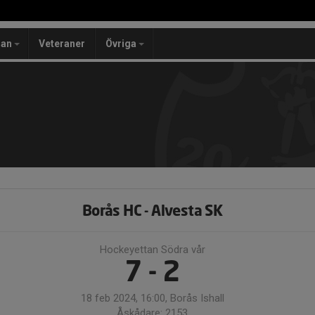
lan
Veteraner
Övriga
Borås HC - Alvesta SK
Hockeyettan Södra vår
7 - 2
18 feb 2024, 16:00, Borås Ishall
Åskådare: 2153