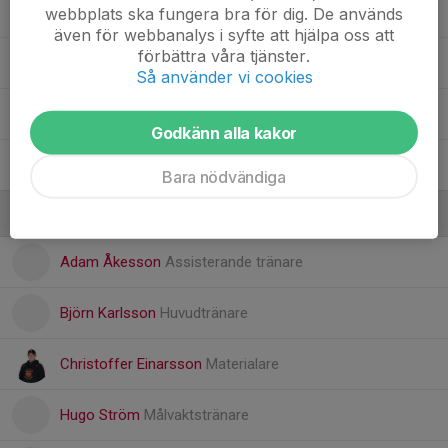
27. Kasper Hagberg
webbplats ska fungera bra för dig. De används
även för webbanalys i syfte att hjälpa oss att
förbättra våra tjänster.
28. Adam Andersson
Så använder vi cookies
29. Caleb Eefting
Godkänn alla kakor
31. Sebastian Eriksson
Bara nödvändiga
Ledare
Adam Åkesson
Assisterande tränare
Björn Karlsson
Huvudtränare
Christoffer Einarsson
Materialare
Hugo Ström
Målvaktstränare