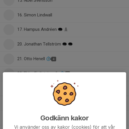
15. Noel Svensson
16. Simon Lindwall
17. Hampus Andréen
20. Jonathan Tellström
21. Otto Henell
4
22. Ebbe Fjellström
2
22. Hampus Henriksson
24. Victor Widlund
Godkänn kakor
26. Elias Wiberg
Vi använder oss av kakor (cookies) för att vår