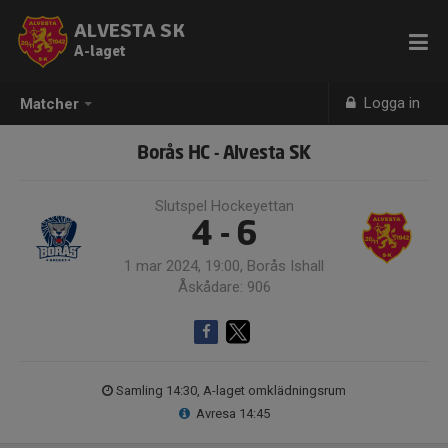
ALVESTA SK
A-laget
Logga in
Matcher
Borås HC - Alvesta SK
Slutspel Hockeyettan
4 - 6
1 mar 2024, 19:00, Borås Ishall
Åskådare: 906
Samling 14:30, A-laget omklädningsrum
Avresa 14:45