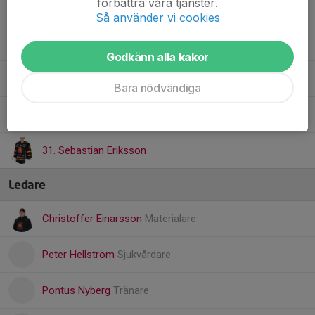
förbättra våra tjänster.
23. Albin Bardh
Så använder vi cookies
27. Kasper Hagberg
Godkänn alla kakor
28. Adam Andersson
Bara nödvändiga
29. Anton Sollin
31. Sebastian Eriksson
Ledare
Christoffer Einarsson
Materialare
Peter Hellström
Sjukvårdare
Pontus Nyberg
Tränare