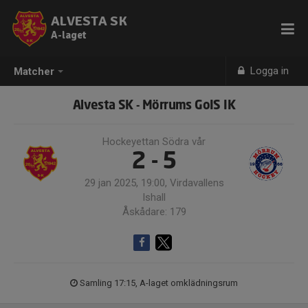
ALVESTA SK
A-laget
Logga in
Matcher
Alvesta SK - Mörrums GoIS IK
Hockeyettan Södra vår
2 - 5
29 jan 2025, 19:00, Virdavallens
Ishall
Åskådare: 179
Samling 17:15, A-laget omklädningsrum