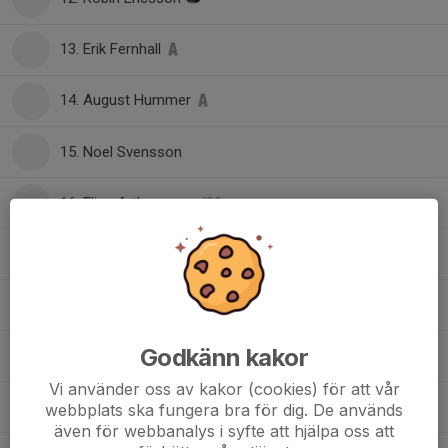
13. Erik Fernhall
14. August Hummer
15. Noel Svensson
16. Elias Arthursson
, J20
16. Simon Lindwall
18. Anton Holmer
2
Godkänn kakor
19. Joakim Nilsson
2
Vi använder oss av kakor (cookies) för att vår
20. Rasmus Åkerblad
webbplats ska fungera bra för dig. De används
2
även för webbanalys i syfte att hjälpa oss att