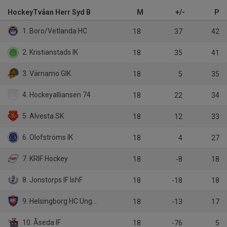
HockeyTvåan Herr Syd B
M
+/-
P
1. Boro/Vetlanda HC
18
37
42
2. Kristianstads IK
18
35
41
3. Värnamo GIK
18
5
35
4. Hockeyalliansen 74
18
22
34
5. Alvesta SK
18
12
33
6. Olofströms IK
18
4
27
7. KRIF Hockey
18
-8
18
8. Jonstorps IF IshF
18
-18
18
9. Helsingborg HC Ungdom
18
-13
17
10. Åseda IF
18
-76
5