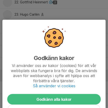
22. Gottfrid Heinmert
2
23. Hugo Carlén
27. Kasper Hagberg
2
28. Adam Andersson
30. Gustav Tegvall
Godkänn kakor
31. Sebastian Eriksson
Vi använder oss av kakor (cookies) för att vår
webbplats ska fungera bra för dig. De används
även för webbanalys i syfte att hjälpa oss att
Ledare
förbättra våra tjänster.
Så använder vi cookies
Alexander Svensson
Assisterande tränare
Godkänn alla kakor
Christoffer Einarsson
Materialare