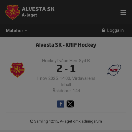
ALVESTA SK
A-laget
Logga in
Matcher
Alvesta SK - KRIF Hockey
HockeyTvåan Herr Syd B
2 - 1
1 nov 2025, 14:00, Virdavallens
Ishall
Åskådare: 144
Samling 12:15, A-laget omklädningsrum