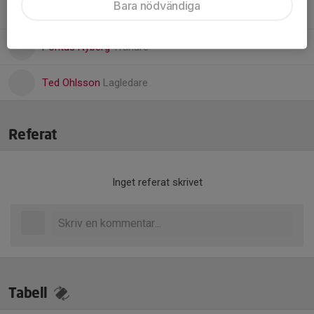
Bara nödvändiga
Peter Hellström
Sjukvårdare
Pontus Nyberg
Tränare
Ted Ohlsson
Lagledare
Referat
Inget referat skrivet
Tabell