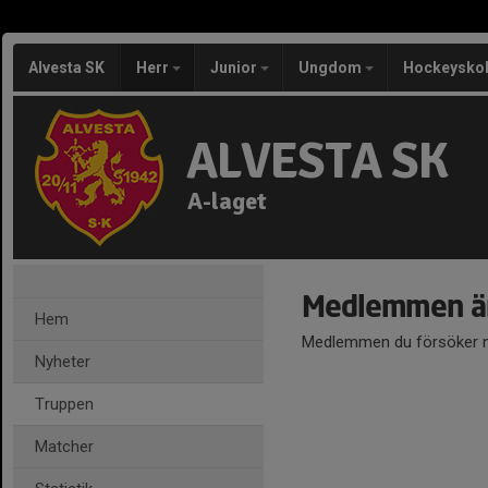
Alvesta SK
Herr
Junior
Ungdom
Hockeysko
ALVESTA SK
A-laget
Medlemmen är
Hem
Medlemmen du försöker nå
Nyheter
Truppen
Matcher