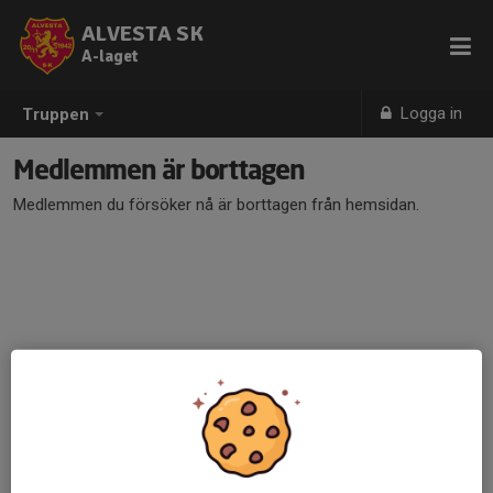
ALVESTA SK
A-laget
Logga in
Truppen
Medlemmen är borttagen
Medlemmen du försöker nå är borttagen från hemsidan.