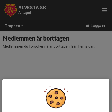
ALVESTA SK
A-laget
Logga in
Truppen
Medlemmen är borttagen
Medlemmen du försöker nå är borttagen från hemsidan.