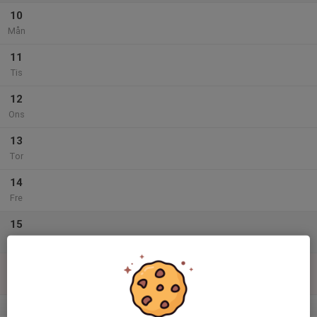
10
Mån
11
Tis
12
Ons
13
Tor
14
Fre
15
Lör
16
Sön
v.34