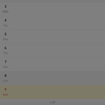
3
Mån
4
Tis
5
Ons
6
Tor
7
Fre
8
Lör
9
Sön
v.33