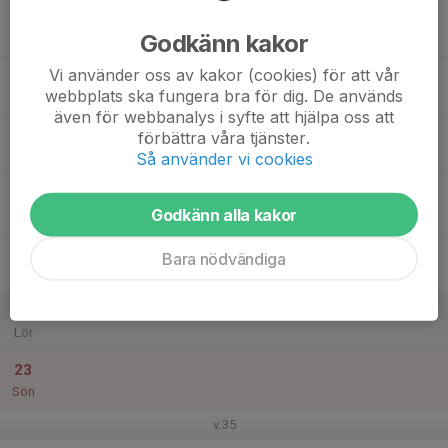
17
Godkänn kakor
Mån
Vi använder oss av kakor (cookies) för att vår
18
webbplats ska fungera bra för dig. De används
Tis
även för webbanalys i syfte att hjälpa oss att
19
förbättra våra tjänster.
Ons
Så använder vi cookies
20
Godkänn alla kakor
Tor
21
Bara nödvändiga
Fre
22
Lör
23
Sön
v.35