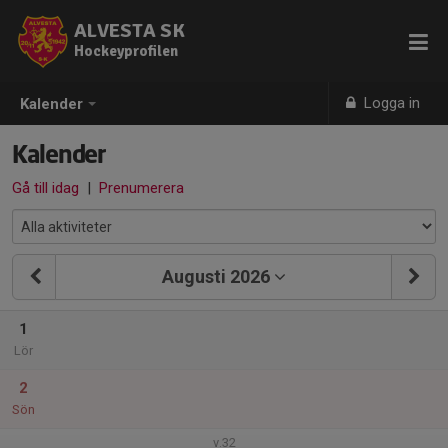
ALVESTA SK
Hockeyprofilen
Logga in
Kalender
Kalender
Gå till idag
|
Prenumerera
Augusti 2026
1
Lör
2
Sön
v.32