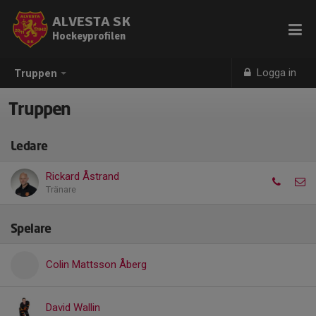
ALVESTA SK
Hockeyprofilen
Logga in
Truppen
Truppen
Ledare
Rickard Åstrand
Tränare
Spelare
Colin Mattsson Åberg
David Wallin