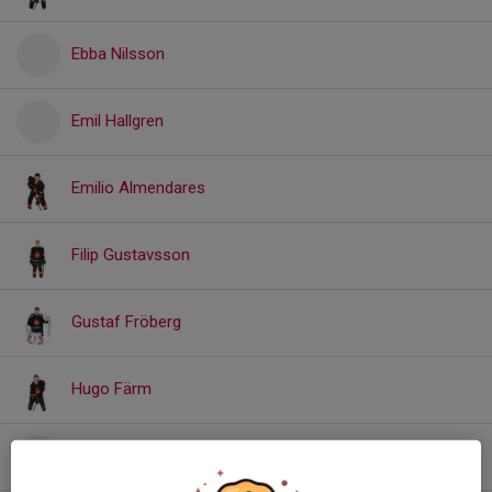
Ebba Nilsson
Emil Hallgren
Emilio Almendares
Filip Gustavsson
Gustaf Fröberg
Hugo Färm
Liam Konjetic