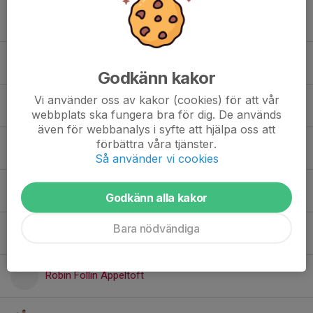
Milo Gren
Olle Fredh
Godkänn kakor
Vi använder oss av kakor (cookies) för att vår
Olle Åstrand
webbplats ska fungera bra för dig. De används
även för webbanalys i syfte att hjälpa oss att
förbättra våra tjänster.
Omar Yosef
Så använder vi cookies
Oskar Appeltoft
Godkänn alla kakor
Bara nödvändiga
Oskar Broqvist
Robin Follin Appeltoft