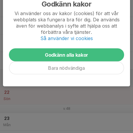
Godkänn kakor
17
Tis
Vi använder oss av kakor (cookies) för att vår
webbplats ska fungera bra för dig. De används
18
även för webbanalys i syfte att hjälpa oss att
Ons
förbättra våra tjänster.
Så använder vi cookies
19
Tor
Godkänn alla kakor
20
Fre
Bara nödvändiga
21
Lör
22
Sön
v.48
23
Mån