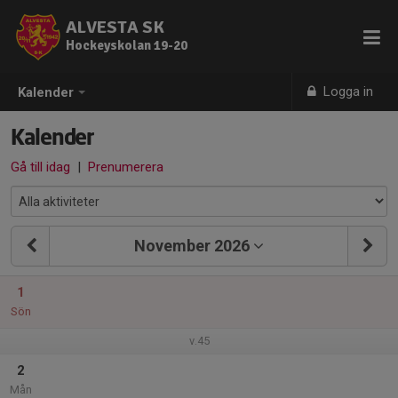
ALVESTA SK
Hockeyskolan 19-20
Logga in
Kalender
Kalender
Gå till idag
|
Prenumerera
November 2026
1
Sön
v.45
2
Mån