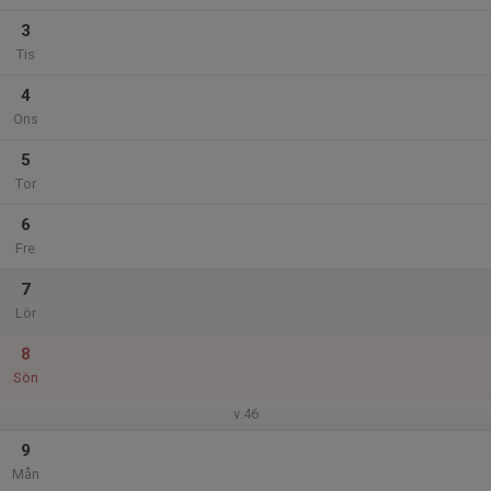
3
Tis
4
Ons
5
Tor
6
Fre
7
Lör
8
Sön
v.46
9
Mån