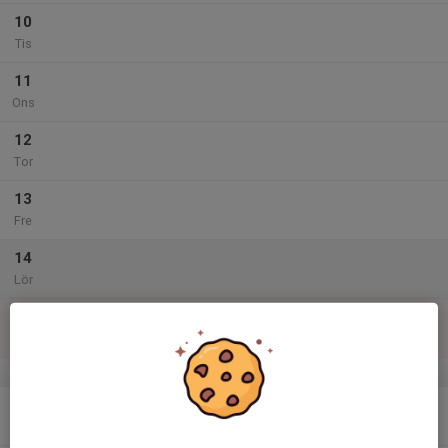
10
Tis
11
Ons
12
Tor
13
Fre
14
Lör
15
Sön
v.47
16
Mån