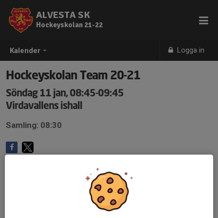
ALVESTA SK
Hockeyskolan 21-22
Logga in
Kalender
Hockeyskolan Team 20-21
Söndag 11 jan, 08:45-09:45
Virdavallens ishall
Samling: 08:30