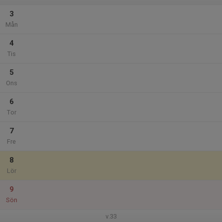
3
Mån
4
Tis
5
Ons
6
Tor
7
Fre
8
Lör
9
Sön
v.33