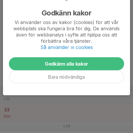
17
Godkänn kakor
Mån
Vi använder oss av kakor (cookies) för att vår
18
webbplats ska fungera bra för dig. De används
Tis
även för webbanalys i syfte att hjälpa oss att
19
förbättra våra tjänster.
Ons
Så använder vi cookies
20
Godkänn alla kakor
Tor
21
Bara nödvändiga
Fre
22
Lör
23
Sön
v.35