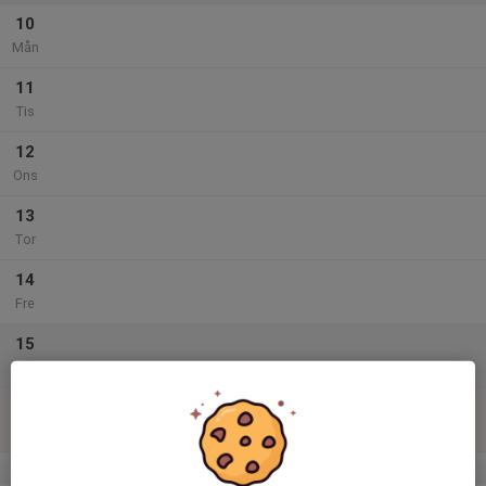
10
Mån
11
Tis
12
Ons
13
Tor
14
Fre
15
Lör
16
Sön
v.34