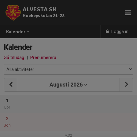
ALVESTA SK
Hockeyskolan 21-22
Logga in
Kalender
Kalender
Gå till idag
|
Prenumerera
Augusti 2026
1
Lör
2
Sön
v.32