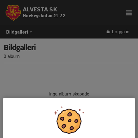
ALVESTA SK
Hockeyskolan 21-22
Logga in
Bildgalleri
Bildgalleri
0 album
Inga album skapade