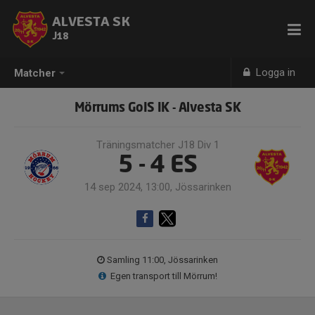
ALVESTA SK
J18
Logga in
Matcher
Mörrums GoIS IK - Alvesta SK
Träningsmatcher J18 Div 1
5 - 4
ES
14 sep 2024, 13:00, Jössarinken
Samling 11:00, Jössarinken
Egen transport till Mörrum!