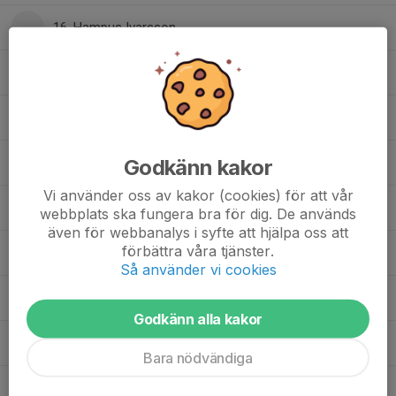
16. Hampus Ivarsson
16. Wilhelm Sundberg
17. Axel Ahlqvist
Godkänn kakor
18. Vanni Olsson
Vi använder oss av kakor (cookies) för att vår
19. Eric Jarnemyr
webbplats ska fungera bra för dig. De används
även för webbanalys i syfte att hjälpa oss att
förbättra våra tjänster.
20. Love Lihné
, J20
Så använder vi cookies
21. Douglas Jonsson
Godkänn alla kakor
24. Leo Fredh
Bara nödvändiga
24. Mio Jönsson