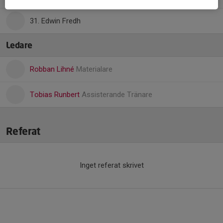
31. Edwin Fredh
Ledare
Robban Lihné
Materialare
Tobias Runbert
Assisterande Tränare
Referat
Inget referat skrivet