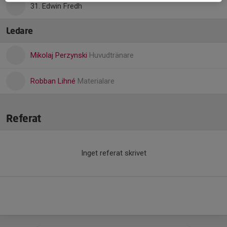
31. Edwin Fredh
Ledare
Mikolaj Perzynski
Huvudtränare
Robban Lihné
Materialare
Referat
Inget referat skrivet