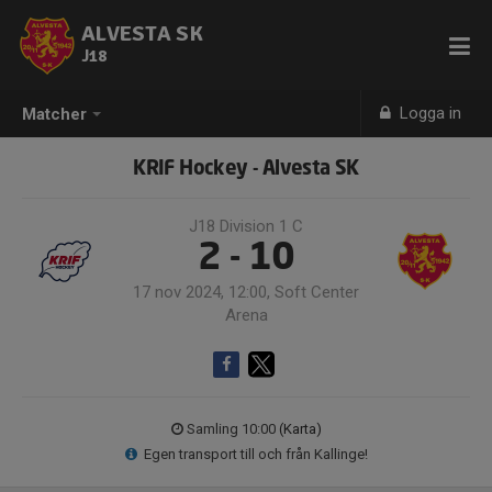
ALVESTA SK
J18
Logga in
Matcher
KRIF Hockey - Alvesta SK
J18 Division 1 C
2 - 10
17 nov 2024, 12:00, Soft Center
Arena
Samling 10:00
(Karta)
Egen transport till och från Kallinge!