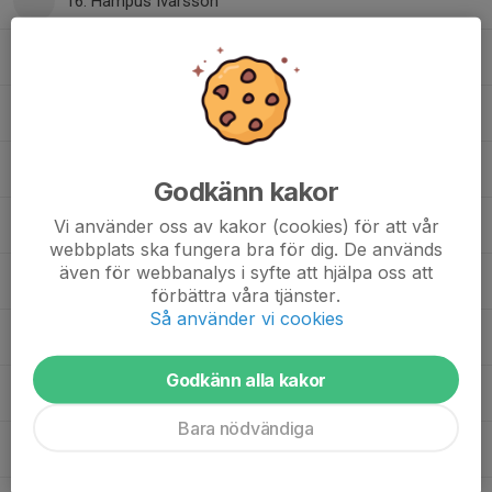
16. Hampus Ivarsson
17. Axel Ahlqvist
18. Vanni Olsson
19. Eric Jarnemyr
Godkänn kakor
Vi använder oss av kakor (cookies) för att vår
21. Douglas Jonsson
webbplats ska fungera bra för dig. De används
även för webbanalys i syfte att hjälpa oss att
23. Hampus Elmtoft
förbättra våra tjänster.
Så använder vi cookies
24. Leo Fredh
Godkänn alla kakor
24. Mio Jönsson
Bara nödvändiga
25. Dante Hellström