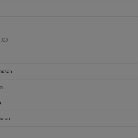
, J20
ansson
on
n
rsson