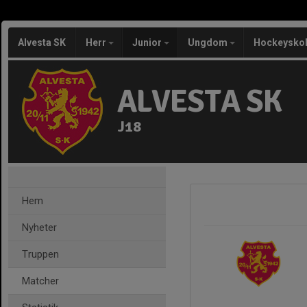
Alvesta SK
Herr
Junior
Ungdom
Hockeysko
ALVESTA SK
J18
Hem
Nyheter
Truppen
Matcher