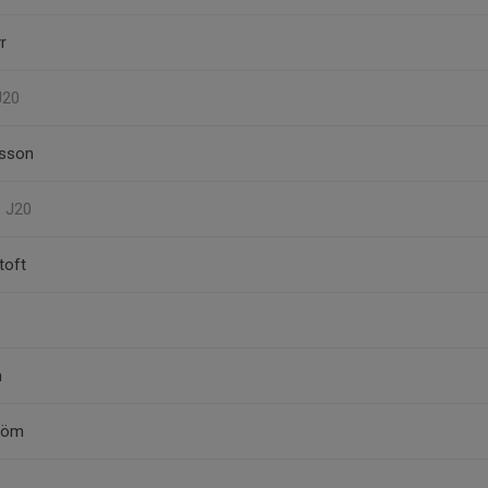
r
J20
nsson
, J20
toft
n
tröm