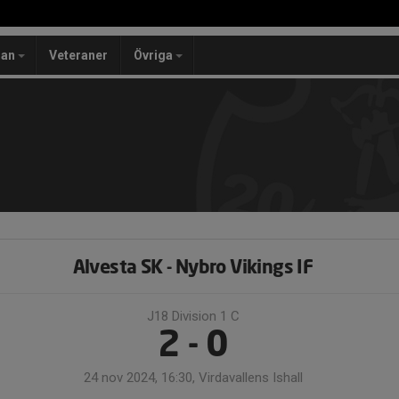
lan
Veteraner
Övriga
Alvesta SK - Nybro Vikings IF
J18 Division 1 C
2 - 0
24 nov 2024, 16:30, Virdavallens Ishall