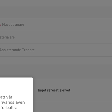
ki
Huvudtränare
terialare
Assisterande Tränare
Inget referat skrivet
att vår
 används även
 förbättra