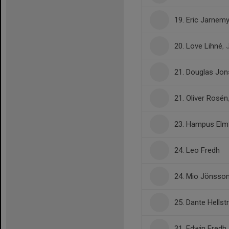
19. Eric Jarnemy
20. Love Lihné
, 
21. Douglas Jo
21. Oliver Rosén
23. Hampus Elm
24. Leo Fredh
24. Mio Jönsso
25. Dante Hells
31. Edwin Fredh