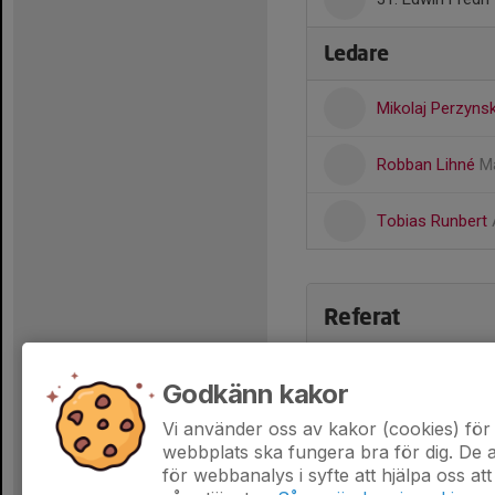
Ledare
Mikolaj Perzyns
Robban Lihné
Ma
Tobias Runbert
Referat
Godkänn kakor
Vi använder oss av kakor (cookies) för 
webbplats ska fungera bra för dig. De
för webbanalys i syfte att hjälpa oss att