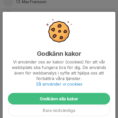
13. Max Fransson
14. Leo Jonsson
16. Hampus Ivarsson
17. Axel Ahlqvist
Godkänn kakor
19. Eric Jarnemyr
Vi använder oss av kakor (cookies) för att vår
webbplats ska fungera bra för dig. De används
20. Love Lihné
, J20
även för webbanalys i syfte att hjälpa oss att
förbättra våra tjänster.
21. Douglas Jonsson
Så använder vi cookies
24. Leo Fredh
Godkänn alla kakor
24. Mio Jönsson
Bara nödvändiga