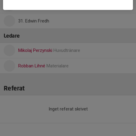
25. Dante Hellström
31. Edwin Fredh
Ledare
Mikolaj Perzynski
Huvudtränare
Robban Lihné
Materialare
Referat
Inget referat skrivet