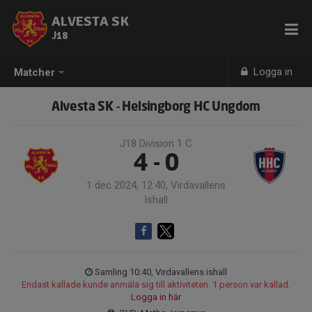
ALVESTA SK
J18
Logga in
Matcher
Alvesta SK - Helsingborg HC Ungdom
J18 Division 1 C
4 - 0
1 dec 2024, 12:40, Virdavallens
Ishall
Samling 10:40, Virdavallens ishall
Endast kallade kunde anmäla sig till aktiviteten. 1 person var kallad.
Logga in här