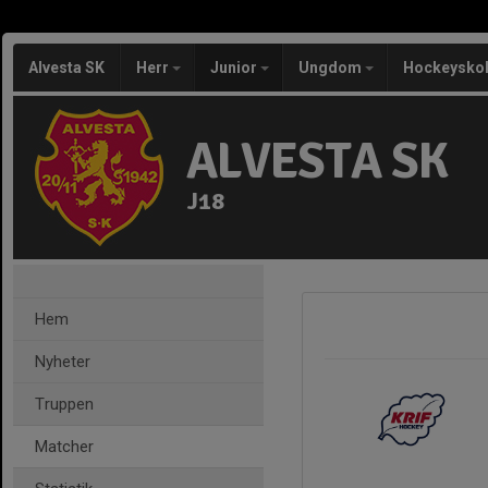
Alvesta SK
Herr
Junior
Ungdom
Hockeysko
ALVESTA SK
J18
Hem
Nyheter
Truppen
Matcher