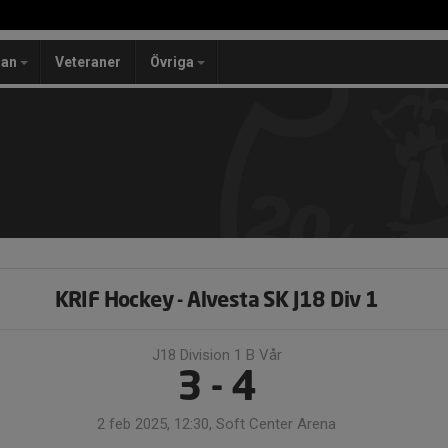
lan
Veteraner
Övriga
KRIF Hockey - Alvesta SK J18 Div 1
J18 Division 1 B Vår
3 - 4
2 feb 2025, 12:30, Soft Center Arena