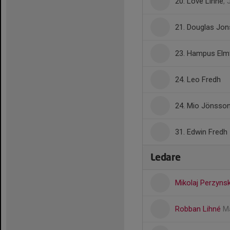
20. Love Lihné
, 
21. Douglas Jo
23. Hampus Elm
24. Leo Fredh
24. Mio Jönsso
31. Edwin Fredh
Ledare
Mikolaj Perzyns
Robban Lihné
Ma