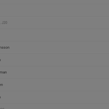
, J20
ansson
n
rkman
en
n