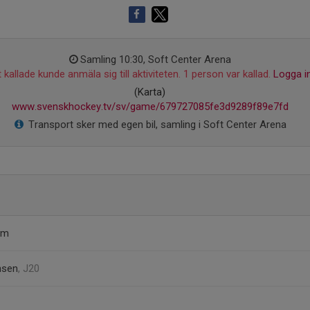
Samling 10:30, Soft Center Arena
 kallade kunde anmäla sig till aktiviteten. 1 person var kallad.
Logga i
(Karta)
www.svenskhockey.tv/sv/game/679727085fe3d9289f89e7fd
Transport sker med egen bil, samling i Soft Center Arena
om
nsen
, J20