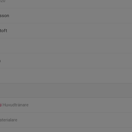
J20
nsson
toft
n
ki
Huvudtränare
terialare