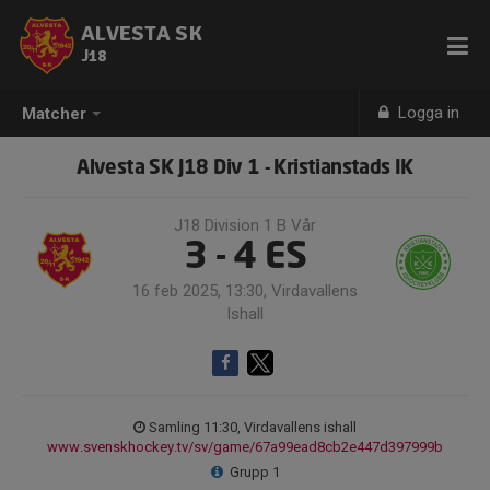
ALVESTA SK
J18
Logga in
Matcher
Alvesta SK J18 Div 1 - Kristianstads IK
J18 Division 1 B Vår
3 - 4
ES
16 feb 2025, 13:30, Virdavallens
Ishall
Samling 11:30, Virdavallens ishall
www.svenskhockey.tv/sv/game/67a99ead8cb2e447d397999b
Grupp 1