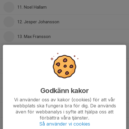
11. Noel Hallam
12. Jesper Johansson
13. Max Fransson
14. Leo Jonsson
15. William Björkman
16. Hampus Ivarsson
Godkänn kakor
18. Vanni Olsson
Vi använder oss av kakor (cookies) för att vår
webbplats ska fungera bra för dig. De används
19. Eric Jarnemyr
även för webbanalys i syfte att hjälpa oss att
förbättra våra tjänster.
Så använder vi cookies
20. Love Lihné
, J20