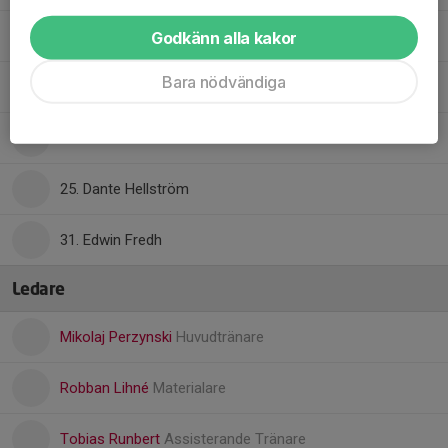
21. Douglas Jonsson
Godkänn alla kakor
Bara nödvändiga
24. Leo Fredh
24. Mio Jönsson
25. Dante Hellström
31. Edwin Fredh
Ledare
Mikolaj Perzynski
Huvudtränare
Robban Lihné
Materialare
Tobias Runbert
Assisterande Tränare