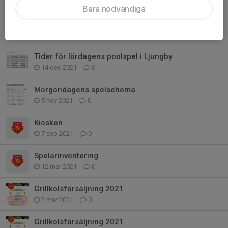
7 feb 2022
0
Bara nödvändiga
Dagens spelschema Poolspel 15 januari
15 jan 2022
0
Tider för lördagens poolspel i Ljungby
14 dec 2021
0
Morgondagens spelschema
5 nov 2021
0
Kiosken
7 sep 2021
0
Spelarinventering
12 mar 2021
0
Grillkolsförsäljning 2021
2 mar 2021
0
Grillkolsförsäljning 2021