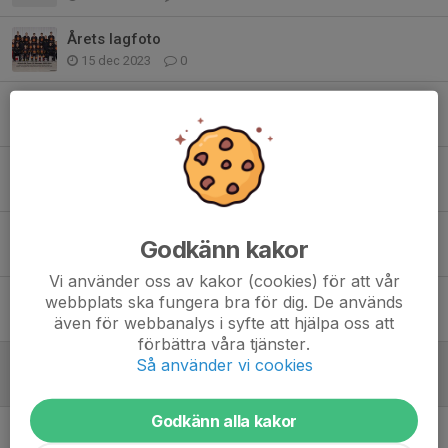
Årets lagfoto
15 dec 2023
0
Serveringen 23/24
30 aug 2023
0
Ny uppdatering av serveringsschemat.
6 dec 2022
0
Uppdatering Serveringsschema
Godkänn kakor
23 nov 2022
0
Vi använder oss av kakor (cookies) för att vår
Schema serveringen
webbplats ska fungera bra för dig. De används
även för webbanalys i syfte att hjälpa oss att
4 nov 2022
0
förbättra våra tjänster.
Så använder vi cookies
Spelschema Poolspel Ljungby 12 mars
5 mar 2022
0
Godkänn alla kakor
Spelschema Poolspel Diö 13/2