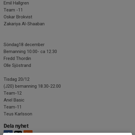
Emil Hallgren
Team -11
Oskar Brokvist
Zakariya Al-Shaaban
Söndag18 december
Bemanning 10.00- ca 12.30
Fredd Thordin
Olle Sjöstrand
Tisdag 20/12
(J20) bemanning 18.30-22.00
Team-12
Anel Basic
Team-11
Teus Karlsson
Dela nyhet