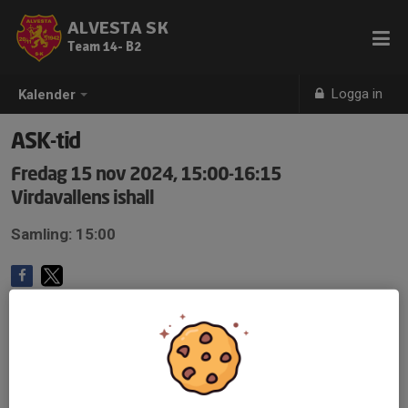
ALVESTA SK
Team 14- B2
Logga in
Kalender
ASK-tid
Fredag 15 nov 2024, 15:00-16:15
Virdavallens ishall
Samling: 15:00