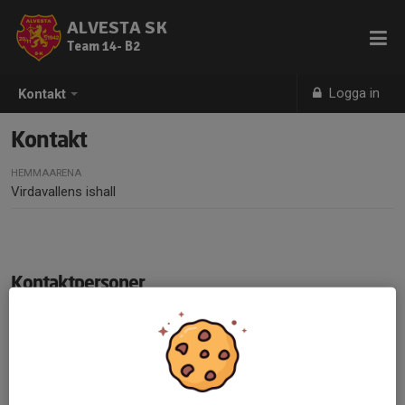
ALVESTA SK
Team 14- B2
Logga in
Kontakt
Kontakt
HEMMAARENA
Virdavallens ishall
Kontaktpersoner
Simeon Appell
Tränare/lagledare
073-947 11 51
simeonappell@hotmail.com